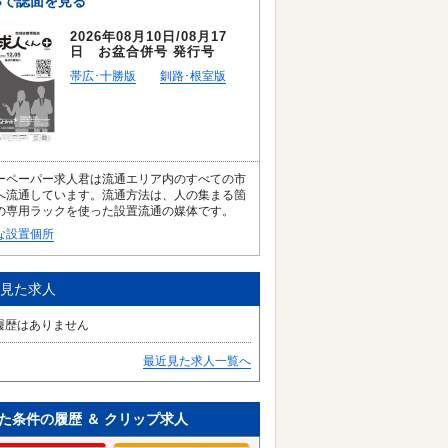
Bで誌面を見る
2026年08月10日/08月17
日 お盆合併号 発行号
帯広･十勝版
釧路･根室版
ーペーパー求人君は流通エリア内のすべての市
へ流通しています。流通方法は、人の集まる箇
の専用ラックを使った設置流通の媒体です。
な設置個所
見た求人
履歴はありません
最近見た求人一覧へ
た条件の履歴 ＆ クリップ求人