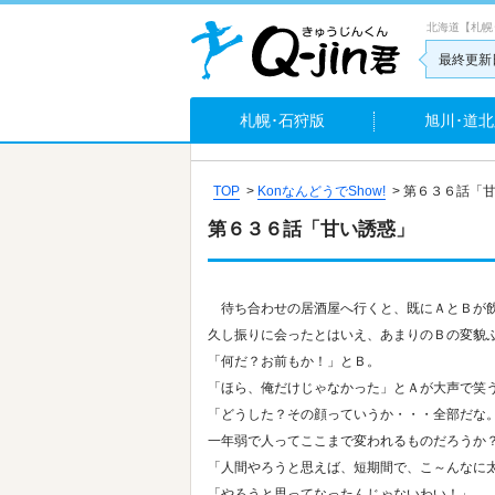
北海道【札幌
最終更新日
札幌･石狩版
旭川･道北
TOP
>
KonなんどうでShow!
>
第６３６話「
第６３６話「甘い誘惑」
待ち合わせの居酒屋へ行くと、既にＡとＢが
久し振りに会ったとはいえ、あまりのＢの変貌
「何だ？お前もか！」とＢ。
「ほら、俺だけじゃなかった」とＡが大声で笑
「どうした？その顔っていうか・・・全部だな
一年弱で人ってここまで変われるものだろうか
「人間やろうと思えば、短期間で、こ～んなに
「やろうと思ってなったんじゃないわい！」