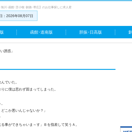
･旭川･函館･苫小牧･釧路･帯広】のお仕事探しに求人君
：2026年08月07日
版
函館･道南版
胆振･日高版
甘い誘惑」
飲んでいた。
ぶりに僕は思わず固まってしまった。
う。
。どこか悪いんじゃないか？」
？
太る事ができちゃいま～す」Ｂを指差して笑うＡ。