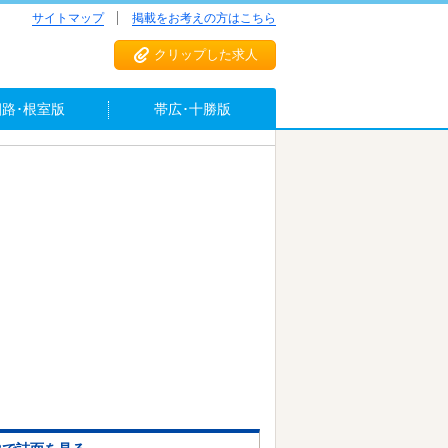
サイトマップ
掲載をお考えの方はこちら
クリップした求人
釧路･根室版
帯広･十勝版