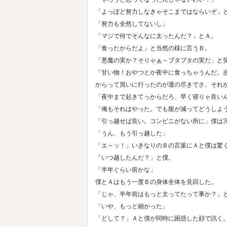
「よっぽど努力しなきゃそこまではならいぞ」
「努力も全然してないし」
「マジで何でそんなに太ったんだ？」とＡ。
「食ったからだよ」と当然の様に言うＢ。
「悪魔の実か？そりゃぁ～ブタブタの実だ」と
「甘い物！おやつとか夜中に食っちゃうんだ。
からって買いに行ったのが運の尽きでさ、それ
「夜中まで起きてっからだろ、早く寝りゃ良い
「俺もそれはやった。でも腹が減ってどうしよ
「引っ越せば良い。コンビニがない所に」僕は
「うん、もう引っ越した」
「エ～ッ！」いきなりのＢの言葉にＡと僕は驚
「いつ越したんだ？」と僕。
「半年ぐらい前かな」
僕とＡはもう一度Ｂの身体全体を見回した。
「じゃ、半年前はもっと太ってたって事か？」
「いや、もっと細かった」
「どして？」Ａと僕が同時に困惑した顔で訊く