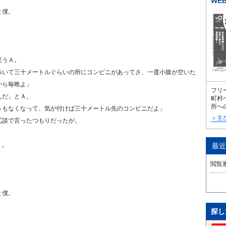
WE
と僕。
笑うＡ。
歩いて三十メートルぐらいの所にコンビニがあってさ、一度小腹が空いた
から毎晩よ」
フリ
んだ」とＡ。
町村
所へ
うもなくなって、気が付けば三十メートル先のコンビニだよ」
＞主
冗談で言ったつもりだったが。
く。
最近
閲覧
と僕。
探し
。