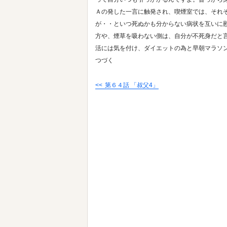
Ａの発した一言に触発され、喫煙室では、それ
が・・といつ死ぬかも分からない病状を互いに
方や、煙草を吸わない側は、自分が不死身だと
活には気を付け、ダイエットの為と早朝マラソ
つづく
第６４話 「叔父4」