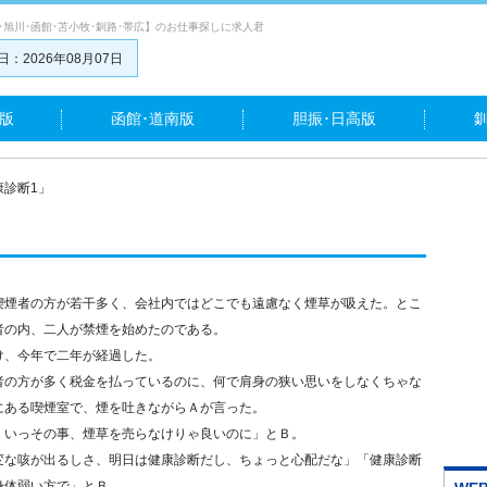
･旭川･函館･苫小牧･釧路･帯広】のお仕事探しに求人君
：2026年08月07日
版
函館･道南版
胆振･日高版
康診断1」
喫煙者の方が若干多く、会社内ではどこでも遠慮なく煙草が吸えた。とこ
者の内、二人が禁煙を始めたのである。
け、今年で二年が経過した。
者の方が多く税金を払っているのに、何で肩身の狭い思いをしなくちゃな
にある喫煙室で、煙を吐きながらＡが言った。
。いっその事、煙草を売らなけりゃ良いのに」とＢ。
変な咳が出るしさ、明日は健康診断だし、ちょっと心配だな」「健康診断
身体弱い方で」とＢ。