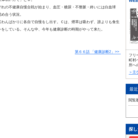
WE
ぞれの不健康自慢合戦が始まり、血圧・糖尿・不整脈・終いには白血球
慰め合う状況。
言わんばかりに各自で自慢をし出す。Ｃは、煙草は吸わず、誰よりも食生
ンをしている。そんな中、今年も健康診断の時期がやって来た。
第６６話 「健康診断2」
フリ
町村
所へ
＞主
最近
閲覧
探し