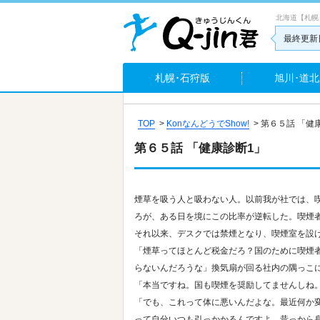
北海道【札幌
最終更新日
札幌･石狩版
旭川･道北
TOP
>
KonなんどうでShow!
>
第６５話 「健
第６５話 「健康診断1」
煙草を吸う人と吸わない人。以前我が社では、
ろが、ある日を境にこの比率が逆転した。喫煙
それ以来、デスクでは禁煙となり、喫煙室を設
「煙草ってほとんど税金だろ？国のために喫煙
らないんだろうな」換気扇が回る社内の隅っこ
「本当ですね。国も喫煙を奨励してませんしね
「でも、これって体に悪いんだよな。最近何か
って自分いつも引っかかるんですよ。昔っから