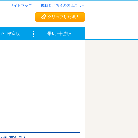
サイトマップ
掲載をお考えの方はこちら
クリップした求人
釧路･根室版
帯広･十勝版