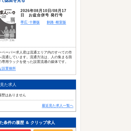
Bで誌面を見る
2026年08月10日/08月17
日 お盆合併号 発行号
帯広･十勝版
釧路･根室版
ーペーパー求人君は流通エリア内のすべての市
へ流通しています。流通方法は、人の集まる箇
の専用ラックを使った設置流通の媒体です。
な設置個所
見た求人
履歴はありません
最近見た求人一覧へ
た条件の履歴 ＆ クリップ求人