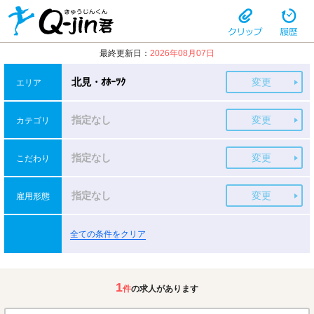
最終更新日：
2026年08月07日
北見・ｵﾎｰﾂｸ
変更
エリア
指定なし
変更
カテゴリ
指定なし
変更
こだわり
指定なし
変更
雇用形態
全ての条件をクリア
1
件
の求人があります