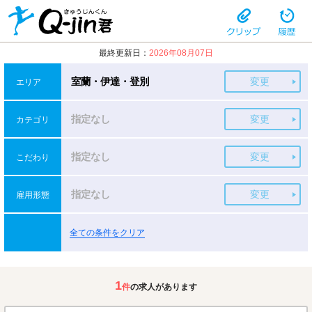
最終更新日：
2026年08月07日
室蘭・伊達・登別
変更
エリア
指定なし
変更
カテゴリ
指定なし
変更
こだわり
指定なし
変更
雇用形態
全ての条件をクリア
1
件
の求人があります