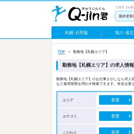
北海道【札幌
最終更新日
札幌･石狩版
旭川･道北
TOP
＞
勤務地【札幌エリア】
勤務地【札幌エリア】の求人情報
勤務地【札幌エリア】のお仕事さがしなら求人
など雇用形態を問わず検索できます。有名企業
変更
エリア
変更
カテゴリ
変更
こだわり