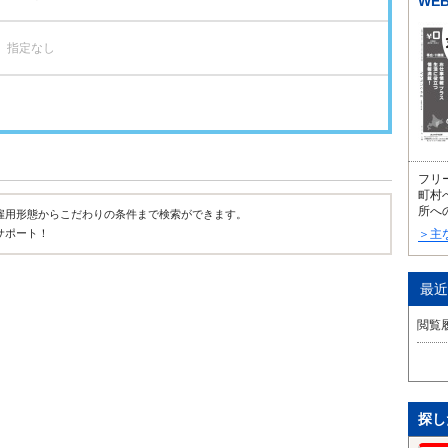
WE
指定なし
フリ
町村
所へ
雇用形態からこだわりの条件まで検索ができます。
サポート！
＞主
最近
閲覧
探し