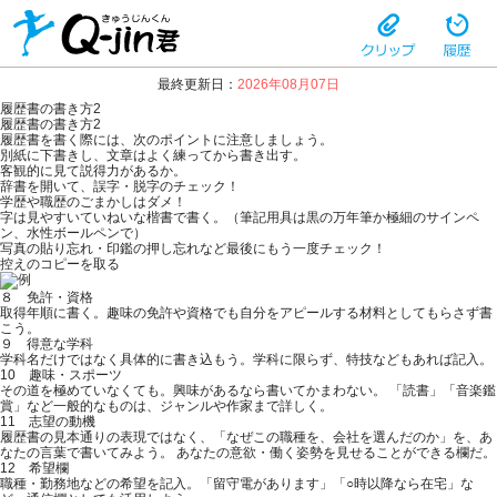
最終更新日：
2026年08月07日
履歴書の書き方2
履歴書の書き方2
履歴書を書く際には、次のポイントに注意しましょう。
別紙に下書きし、文章はよく練ってから書き出す。
客観的に見て説得力があるか。
辞書を開いて、誤字・脱字のチェック！
学歴や職歴のごまかしはダメ！
字は見やすいていねいな楷書で書く。（筆記用具は黒の万年筆か極細のサインペ
ン、水性ボールペンで）
写真の貼り忘れ・印鑑の押し忘れなど最後にもう一度チェック！
控えのコピーを取る
８ 免許・資格
取得年順に書く。趣味の免許や資格でも自分をアピールする材料としてもらさず書
こう。
９ 得意な学科
学科名だけではなく具体的に書き込もう。学科に限らず、特技などもあれば記入。
10 趣味・スポーツ
その道を極めていなくても。興味があるなら書いてかまわない。 「読書」「音楽鑑
賞」など一般的なものは、ジャンルや作家まで詳しく。
11 志望の動機
履歴書の見本通りの表現ではなく、「なぜこの職種を、会社を選んだのか」を、あ
なたの言葉で書いてみよう。 あなたの意欲・働く姿勢を見せることができる欄だ。
12 希望欄
職種・勤務地などの希望を記入。「留守電があります」「○時以降なら在宅」な