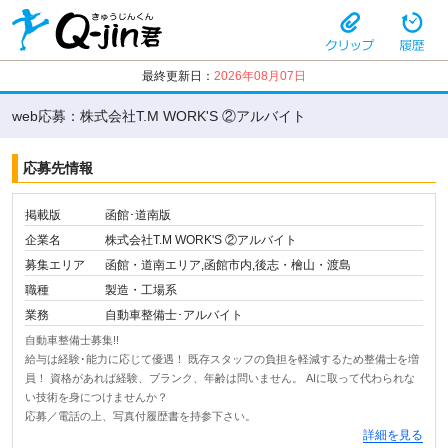
最終更新日：
2026年08月07日
web応募：株式会社T.M WORK'S ②アルバイト
応募先情報
掲載版
函館･道南版
企業名
株式会社T.M WORK'S ②アルバイト
募集エリア
函館・道南エリア,函館市内,後志・檜山・渡島
職種
製造・工場系
業務
自動車整備士･アルバイト
自動車整備士募集!!
給与は経験･能力に応じて優遇！ 既存スタッフの負担を軽減するため整備士を増
員！ 資格があれば経験、ブランク、年齢は問いません。 AIに取って代わられな
い技術を身につけませんか？
応募／電話の上、写真付履歴書を持参下さい。
詳細を見る