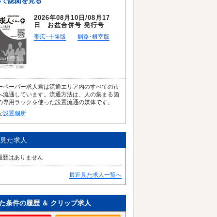
Bで誌面を見る
2026年08月10日/08月17
日 お盆合併号 発行号
帯広･十勝版
釧路･根室版
ーペーパー求人君は流通エリア内のすべての市
へ流通しています。流通方法は、人の集まる箇
の専用ラックを使った設置流通の媒体です。
な設置個所
見た求人
履歴はありません
最近見た求人一覧へ
た条件の履歴 ＆ クリップ求人