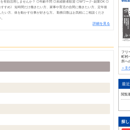
WE
を有効活用しませんか？ ◎年齢不問 ◎未経験者歓迎 ◎Wワーク･副業OK ◎
おすすめ》 短時間だけ働きたい方、家事や育児の合間に働きたい方、定年後
したい方、体を動かす仕事が好きな方。 勤務日数はお気軽にご相談くださ
い。
詳細を見る
フリ
町村
所へ
＞主
最近
閲覧
探し