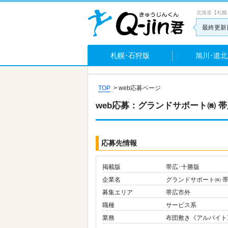
北海道【札幌
最終更新日
札幌･石狩版
旭川･道北
TOP
>
web応募ページ
web応募：グランドサポート㈱ 
応募先情報
掲載版
帯広･十勝版
企業名
グランドサポート㈱ 
募集エリア
帯広市外
職種
サービス系
業務
布団敷き《アルバイト