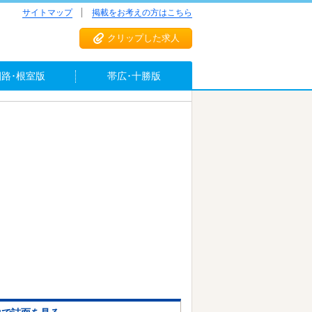
サイトマップ
掲載をお考えの方はこちら
クリップした求人
釧路･根室版
帯広･十勝版