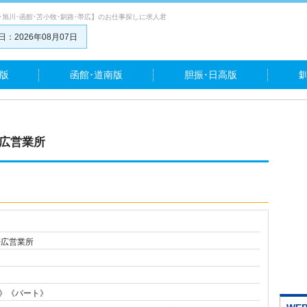
･旭川･函館･苫小牧･釧路･帯広】のお仕事探しに求人君
：2026年08月07日
版
函館･道南版
胆振･日高版
帯広営業所
帯広営業所
》《パート》