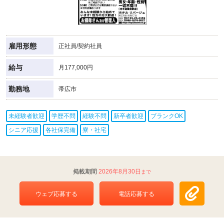
雇用形態
正社員/契約社員
給与
月177,000円
勤務地
帯広市
未経験者歓迎
学歴不問
経験不問
新卒者歓迎
ブランクOK
シニア応援
各社保完備
寮・社宅
2026年8月30日
ウェブ応募する
電話応募する