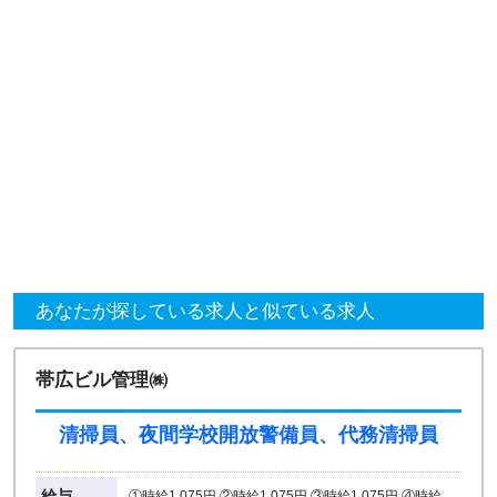
あなたが探している求人と似ている求人
帯広ビル管理㈱
清掃員、夜間学校開放警備員、代務清掃員
給与
①時給1,075円 ②時給1,075円 ③時給1,075円 ④時給