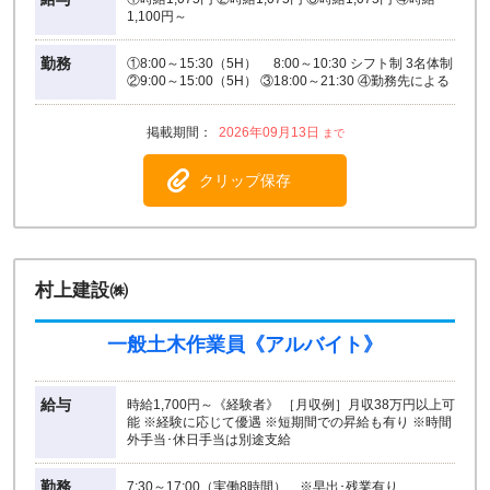
1,100円～
勤務
①8:00～15:30（5H） 8:00～10:30 シフト制 3名体制
②9:00～15:00（5H） ③18:00～21:30 ④勤務先による
2026年09月13日
クリップ保存
村上建設㈱
一般土木作業員《アルバイト》
給与
時給1,700円～《経験者》 ［月収例］月収38万円以上可
能 ※経験に応じて優遇 ※短期間での昇給も有り ※時間
外手当･休日手当は別途支給
勤務
7:30～17:00（実働8時間） ※早出･残業有り