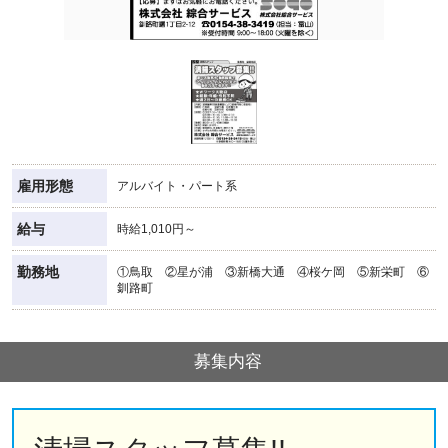
雇用形態
アルバイト・パート系
給与
時給1,010円～
勤務地
①鳥取 ②星が浦 ③新橋大通 ④桜ケ岡 ⑤新栄町 ⑥
釧路町
募集内容