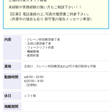
未経験や実務経験の無い方もご相談下さい！！
【応募】電話連絡の上､写真付履歴書ご持参下さい｡
（作業中の場合も在り 留守電の場合メッセージ希望）
内容
・クレーン特別教習修了者
・玉掛け講習修了者
・フォークリフト作業
・機械整備
・夜間作業
資格
玉掛け、クレーン特別教習あれば可※後日取得も可能
勤務時間
a)8:00～20:00
b)20:00～8:00
（交替制）
休日
シフト制
掲載期間