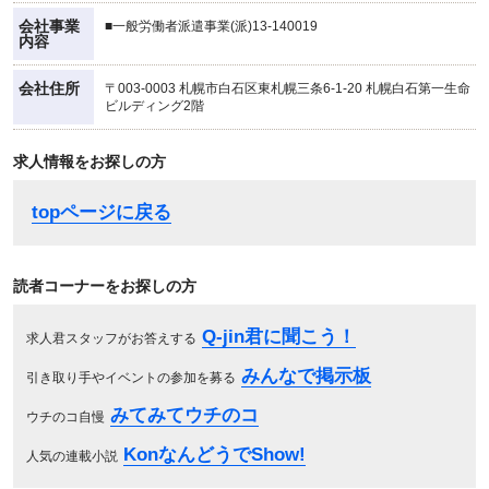
会社事業
■一般労働者派遣事業(派)13-140019
内容
会社住所
〒003-0003 札幌市白石区東札幌三条6-1-20 札幌白石第一生命
ビルディング2階
求人情報をお探しの方
topページに戻る
読者コーナーをお探しの方
Q-jin君に聞こう！
求人君スタッフがお答えする
みんなで掲示板
引き取り手やイベントの参加を募る
みてみてウチのコ
ウチのコ自慢
KonなんどうでShow!
人気の連載小説