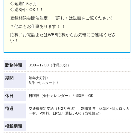
◇短期1.5ヶ月
◇週3日～OK！！
登録相談会開催決定！（詳しくは誌面をご覧ください）
＊他にもお仕事あります！ ！
応募／お電話またはWEB応募からお気軽にご連絡くださ
い！
勤務時間
8:00～17:00（休憩60分）
期間
毎年大好評♪
6月中旬スタート！
休日
日曜日（会社カレンダー）＊週3日～OK
待遇
交通費規定支給（月2万円迄）、制服貸与、休憩所･個人ロッカ
ー有、P無料、日払い･週払いOK（当社規定）
掲載期間