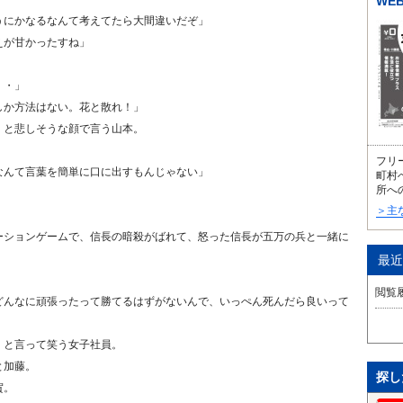
WE
うにかなるなんて考えてたら大間違いだぞ」
えが甘かったすね」
・・」
しか方法はない。花と散れ！」
」と悲しそうな顔で言う山本。
。
フリ
なんて言葉を簡単に口に出すもんじゃない」
町村
所へ
＞主
ーションゲームで、信長の暗殺がばれて、怒った信長が五万の兵と一緒に
最近
閲覧
どんなに頑張ったって勝てるはずがないんで、いっぺん死んだら良いって
」と言って笑う女子社員。
と加藤。
探し
賀。