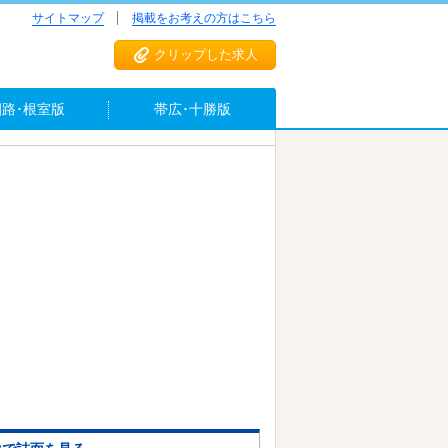
サイトマップ
掲載をお考えの方はこちら
クリップした求人
釧路･根室版
帯広･十勝版