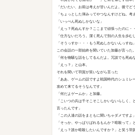
「だいたい、お前は考えが甘いんだよ。後でど
「ちょっとした弾みってやつなんすけどね。考
「いっぺん死ぬしかないな」
「えっ？死ぬんすか？ここまで頑張ったのに・
「仕方ないだろう。潔く死んで別の人生を歩む
「そうっすか・・・もう死ぬしかないんっすね
この会話の一部始終を聞いていた加藤が言った
「何を物騒な話をしてるんだよ。冗談でも死ぬ
「えっ？」と山本。
それを聞いて羽賀が笑いながら言った
「ああ、ゲームの話ですよ戦国時代のシュミレ
攻めて来てるそうなんです」
「何だよゲームか」と加藤。
「こいつの兵は千そこそこしかいないらしく、
言ったんです」
「この人達の話をまともに聞いちゃダメですよ
「そっか、やっぱりばれるもんか？暗殺って」
「えっ？誰か暗殺したいんですか？」と笑う羽