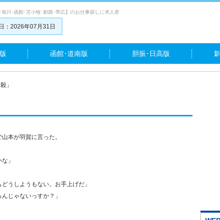
･旭川･函館･苫小牧･釧路･帯広】のお仕事探しに求人君
：2026年07月31日
版
函館･道南版
胆振･日高版
暗殺」
で山本が羽賀に言った。
いな」
もどうしようもない。お手上げだ」
るんじゃないっすか？」
。