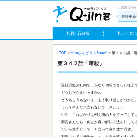
北海道【札幌
最終更新日
札幌･石狩版
旭川･道北
TOP
>
KonなんどうでShow!
>
第３４２話「
第３４２話「暗殺」
退社間際の社内で、かなり切羽つまった様子
「どうしたら良いっすかね」
「どうもこうもないよ。もう取り返しがつかな
「えっ？そんな事言わないで下さいよ」
「いや、こればかりは例え俺の力を持ってして
「羽賀さんなら、何とか良い解決方法を知って
「だから無理だって」と言って突き放す羽賀。
「羽賀さんでも無理か・・」と肩を落とす山本