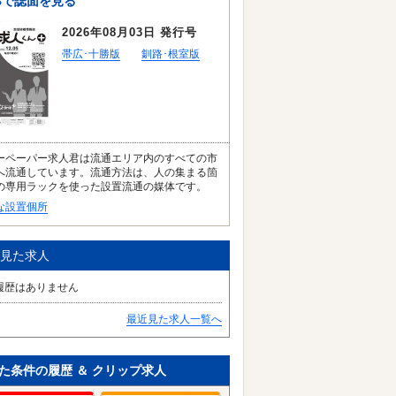
Bで誌面を見る
2026年08月03日 発行号
帯広･十勝版
釧路･根室版
ーペーパー求人君は流通エリア内のすべての市
へ流通しています。流通方法は、人の集まる箇
の専用ラックを使った設置流通の媒体です。
な設置個所
見た求人
履歴はありません
最近見た求人一覧へ
た条件の履歴 ＆ クリップ求人