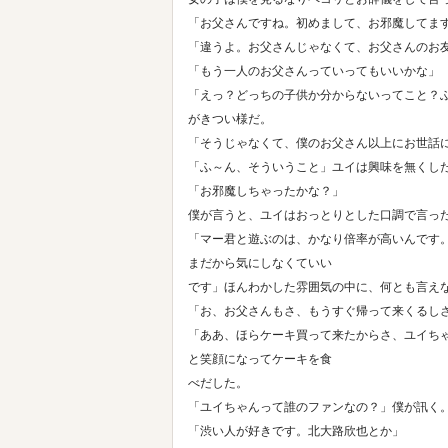
「お父さんですね。初めまして、お邪魔してま
「違うよ。お父さんじゃなくて、お父さんのお
「もう一人のお父さんっていってもいいかな」
「えっ？どっちの子供か分からないってこと？
がきつい様だ。
「そうじゃなくて、僕のお父さん以上にお世話
「ふ～ん、そういうこと」ユイは興味を無くし
「お邪魔しちゃったかな？」
僕が言うと、ユイはおっとりとした口調で言っ
「マー君と遊ぶのは、かなり倍率が高いんです
まだから気にしなくていい
です」ほんわかした雰囲気の中に、何とも言え
「お、お父さんもさ、もうすぐ帰って来くるし
「ああ、ほらケーキ買って来たからさ、ユイち
と笑顔になってケーキを食
べだした。
「ユイちゃんって誰のファンなの？」僕が訊く
「渋い人が好きです。北大路欣也とか」