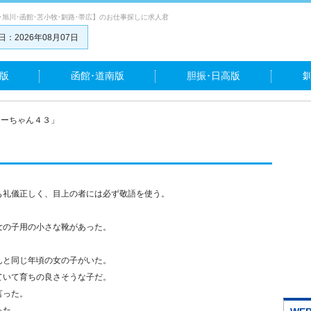
･旭川･函館･苫小牧･釧路･帯広】のお仕事探しに求人君
：2026年08月07日
版
函館･道南版
胆振･日高版
マーちゃん４３」
も礼儀正しく、目上の者には必ず敬語を使う。
女の子用の小さな靴があった。
んと同じ年頃の女の子がいた。
ていて育ちの良さそうな子だ。
言った。
った。