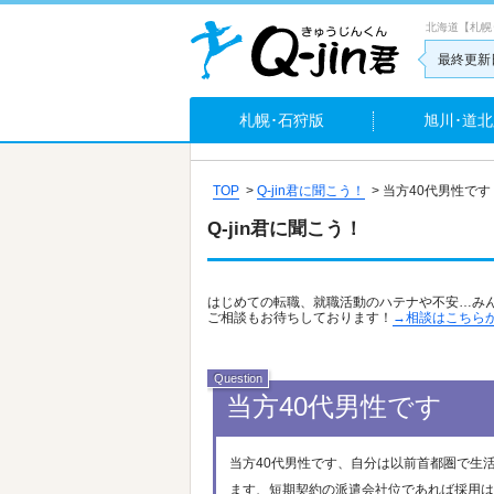
北海道【札幌
最終更新日
札幌･石狩版
旭川･道北
TOP
>
Q-jin君に聞こう！
>
当方40代男性です
Q-jin君に聞こう！
はじめての転職、就職活動のハテナや不安…み
ご相談もお待ちしております！
→相談はこちら
当方40代男性です
当方40代男性です、自分は以前首都圏で生
ます、短期契約の派遣会社位であれば採用は