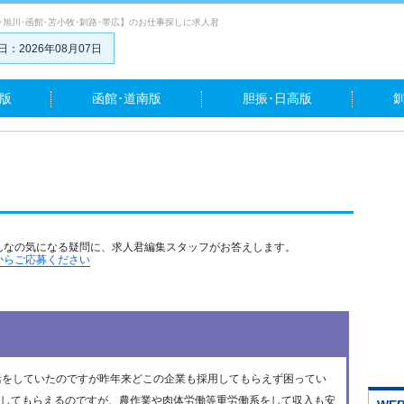
･旭川･函館･苫小牧･釧路･帯広】のお仕事探しに求人君
：2026年08月07日
版
函館･道南版
胆振･日高版
んなの気になる疑問に、求人君編集スタッフがお答えします。
からご応募ください
活をしていたのですが昨年来どこの企業も採用してもらえず困ってい
してもらえるのですが、農作業や肉体労働等重労働系をして収入も安