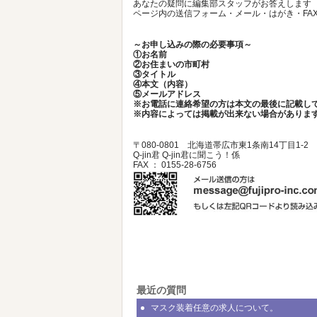
あなたの疑問に編集部スタッフがお答えします
ページ内の送信フォーム・メール・はがき・FA
～お申し込みの際の必要事項～
①お名前
②お住まいの市町村
③タイトル
④本文（内容）
⑤メールアドレス
※お電話に連絡希望の方は本文の最後に記載し
※内容によっては掲載が出来ない場合がありま
〒080-0801 北海道帯広市東1条南14丁目1-2
Q-jin君 Q-jin君に聞こう！係
FAX ： 0155-28-6756
最近の質問
マスク装着任意の求人について。