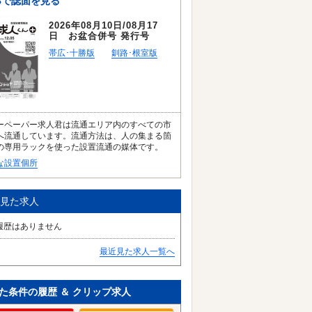
Bで誌面を見る
2026年08月10日/08月17
日 お盆合併号 発行号
帯広･十勝版
釧路･根室版
ーペーパー求人君は流通エリア内のすべての市
へ流通しています。流通方法は、人の集まる箇
の専用ラックを使った設置流通の媒体です。
な設置個所
見た求人
履歴はありません
最近見た求人一覧へ
た条件の履歴 ＆ クリップ求人