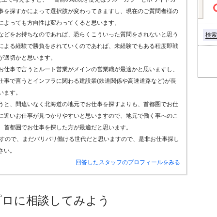
事を探すかによって選択肢が変わってきますし、現在のご質問者様の
によっても方向性は変わってくると思います。
などをお持ちなのであれば、恐らくこういった質問をされないと思う
検索
による経験で勝負をされていくのであれば、未経験でもある程度即戦
が適切かと思います。
お仕事で言うとルート営業がメインの営業職が最適かと思いますし、
仕事で言うとインフラに関わる建設業(鉄道関係や高速道路など)が長
います。
うと、間違いなく北海道の地元でお仕事を探すよりも、首都圏でお仕
に近いお仕事が見つかりやすいと思いますので、地元で働く事へのこ
、首都圏でお仕事を探した方が最適だと思います。
ですので、まだバリバリ働ける世代だと思いますので、是非お仕事探し
さい。
回答したスタッフのプロフィールをみる
プロに相談してみよう