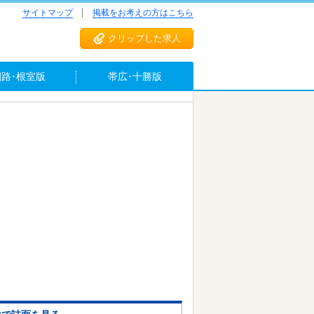
サイトマップ
掲載をお考えの方はこちら
クリップした求人
釧路･根室版
帯広･十勝版