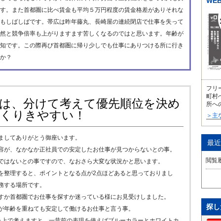
WE
す。また首都圏に比べ賃金も平均５万円程度の賃金格差がありそれな
もしばしばです。帯広は昨年藤丸、長崎屋の連続閉店で仕事を失って
然と競争倍率も上がりますます苦しくなるのではと思います。年齢が
知です。この際再び首都圏に帰り少しでも仕事にありつける所に行き
か？
フリ
町村
は、分けて考えて優先順位を決め
所へ
くりきやすい！
＞主
ましてありがとう御座います。
最近
容が、なかなか正社員での安定したお仕事が見つからないとの事。
閲覧
ではないとの事ですので、なおさら大変な状況かと思います。
を整理すると、ポイントとなる点が2点ほどあると思っておりまし
務する場所です。
すか首都圏でお仕事を探すか迷っている様にお見受けしました。
探し
が年齢を重ねても安定して働けるお仕事と言う事。
た上で考えますと、一昔前の表現を使えばブルーカラーとホワイトカ