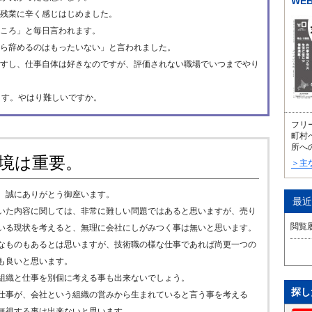
WE
残業に辛く感じはじめました。
ころ」と毎日言われます。
ら辞めるのはもったいない」と言われました。
すし、仕事自体は好きなのですが、評価されない職場でいつまでやり
ます。やはり難しいですか。
フリ
町村
所へ
境は重要。
＞主
、誠にありがとう御座います。
最近
いた内容に関しては、非常に難しい問題ではあると思いますが、売り
閲覧
いる現状を考えると、無理に会社にしがみつく事は無いと思います。
なものもあるとは思いますが、技術職の様な仕事であれば尚更一つの
も良いと思います。
組織と仕事を別個に考える事も出来ないでしょう。
探し
仕事が、会社という組織の営みから生まれていると言う事を考える
無視する事は出来ないと思います。