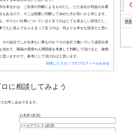
容出来るかは、ご自身の判断によるものだし、ただ会社が利益のみ重
合もあるので、そこは慎重に判断して決めた方が良いかと存じます。
も、やりたい仕事についていると言うのはとても羨ましい状況だし、
検索
事で人に喜んでもらえるって言うのは、何よりも幸せな状況だと思い
、その会社でしか出来ない事なのか？その会社で働いていて成長出来
も含めて、職場の環境や人間関係を考慮して判断して頂けると、後悔
と思いますので、参考にして頂ければと思います。
回答したスタッフのプロフィールをみる
プロに相談してみよう
Xでお申し込みできます。
お名前 (必須)
メールアドレス (必須)