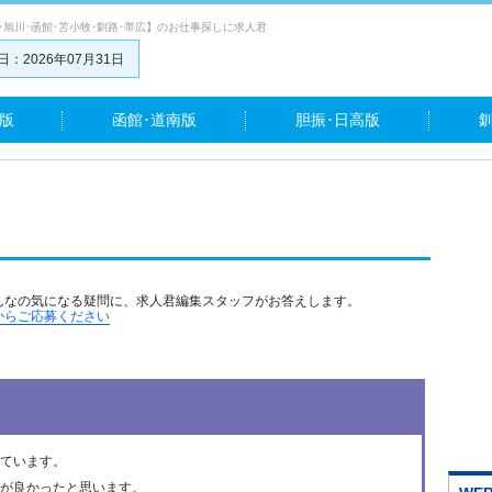
･旭川･函館･苫小牧･釧路･帯広】のお仕事探しに求人君
：2026年07月31日
版
函館･道南版
胆振･日高版
んなの気になる疑問に、求人君編集スタッフがお答えします。
からご応募ください
ています。
が良かったと思います。