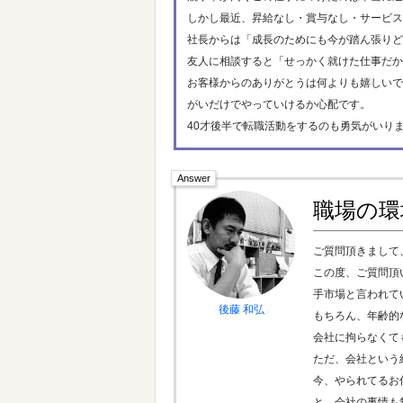
しかし最近、昇給なし・賞与なし・サービス
社長からは「成長のためにも今が踏ん張りど
友人に相談すると「せっかく就けた仕事だか
お客様からのありがとうは何よりも嬉しいで
がいだけでやっていけるか心配です。
40才後半で転職活動をするのも勇気がいり
職場の環
ご質問頂きまして
この度、ご質問頂
手市場と言われて
後藤 和弘
もちろん、年齢的
会社に拘らなくて
ただ、会社という
今、やられてるお
と、会社の事情も