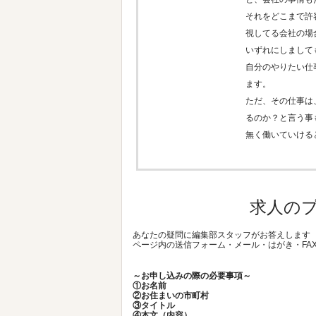
それをどこまで許
視してる会社の場
いずれにしまして
自分のやりたい仕
ます。
ただ、その仕事は
るのか？と言う事
無く働いていける
求人の
あなたの疑問に編集部スタッフがお答えします
ページ内の送信フォーム・メール・はがき・FA
～お申し込みの際の必要事項～
①お名前
②お住まいの市町村
③タイトル
④本文（内容）