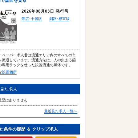
Bで誌面を見る
2026年08月03日 発行号
帯広･十勝版
釧路･根室版
ーペーパー求人君は流通エリア内のすべての市
へ流通しています。流通方法は、人の集まる箇
の専用ラックを使った設置流通の媒体です。
な設置個所
見た求人
履歴はありません
最近見た求人一覧へ
た条件の履歴 ＆ クリップ求人