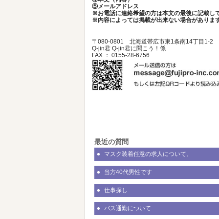
⑤メールアドレス
※お電話に連絡希望の方は本文の最後に記載し
※内容によっては掲載が出来ない場合がありま
〒080-0801 北海道帯広市東1条南14丁目1-2
Q-jin君 Q-jin君に聞こう！係
FAX ： 0155-28-6756
最近の質問
マスク装着任意の求人について。
当方40代男性です
仕事探し
バス通勤について