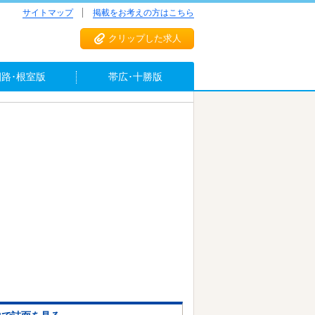
サイトマップ
掲載をお考えの方はこちら
クリップした求人
釧路･根室版
帯広･十勝版