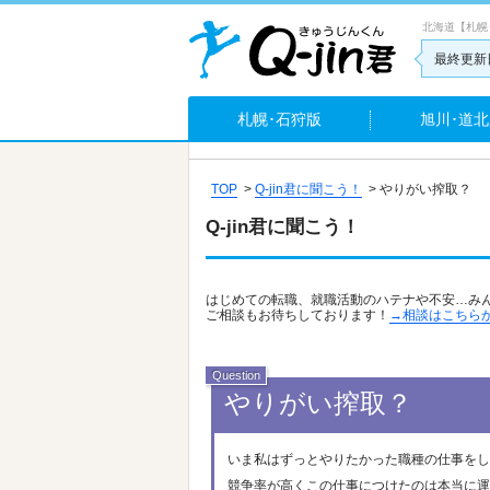
北海道【札幌
最終更新日
札幌･石狩版
旭川･道北
TOP
>
Q-jin君に聞こう！
>
やりがい搾取？
Q-jin君に聞こう！
はじめての転職、就職活動のハテナや不安…み
ご相談もお待ちしております！
→相談はこちら
やりがい搾取？
いま私はずっとやりたかった職種の仕事をし
競争率が高くこの仕事につけたのは本当に運